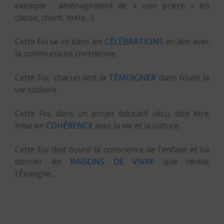
exemple : aménagement de « coin prière » en
classe, chant, texte…).
Cette Foi se vit dans les
CÉLÉBRATIONS
en lien avec
la communauté chrétienne.
Cette Foi, chacun doit la
TÉMOIGNER
dans toute la
vie scolaire.
Cette Foi, dans un projet éducatif vécu, doit être
mise en
COHÉRENCE
avec la vie et la culture.
Cette Foi doit ouvrir la conscience de l'enfant et lui
donner les
RAISONS DE VIVRE
que révèle
l'Évangile...