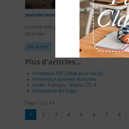
Journée intergénérationnelle
Journée intergénérationnelle à la Fourmilière à
Ploërmel.
LIRE LA SUITE
Plus d'articles...
Formation PECCRAM pour les GS
Prévention sommeil et écrans
Atelier Français - Maths CE1 A
Découverte du Yoga
Page 1 sur 63
1
2
3
4
5
6
7
8