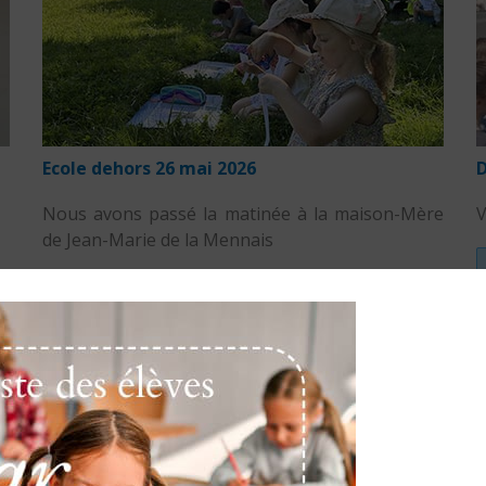
Ecole dehors 26 mai 2026
D
Nous avons passé la matinée à la maison-Mère
V
de Jean-Marie de la Mennais
LIRE LA SUITE