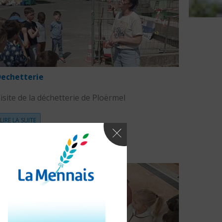
echetterie
isite de la déchetterie de Ploërmel
LIRE LA SUITE