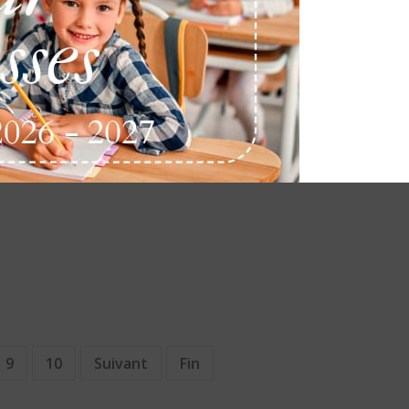
GS CP 100 jours
M
En GS-CP, nous avons célébré le 100ème Jour
J
d’Ecole en relevant des défis :
LIRE LA SUITE
9
10
Suivant
Fin