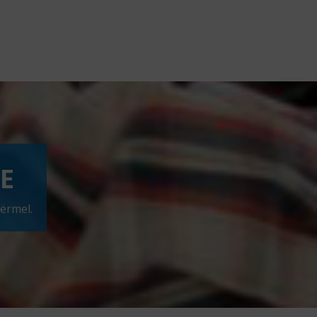
E
ërmel.