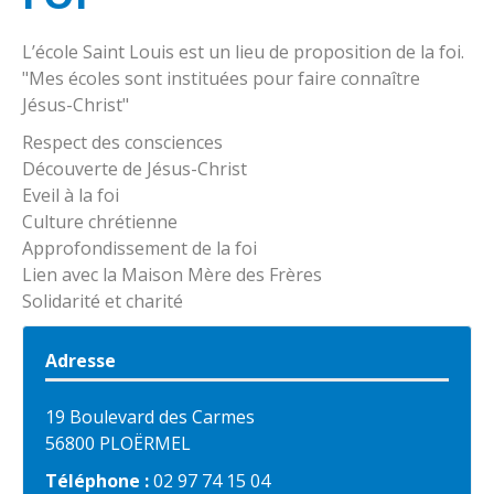
Le restaurant
Proposition de la foi
A savoir
L’école Saint Louis est un lieu de proposition de la foi.
les associations
Fraternité
Horaires de classe
"Mes écoles sont instituées pour faire connaître
Contact
Réglement intérieur
Jésus-Christ"
Respect des consciences
Accueil périscolaire
Nous situer
Découverte de Jésus-Christ
Contribution des familles
Eveil à la foi
Culture chrétienne
Services extérieurs enfance et parentalité
Approfondissement de la foi
Lien avec la Maison Mère des Frères
Inscriptions
Solidarité et charité
Adresse
19 Boulevard des Carmes
56800 PLOËRMEL
Téléphone :
02 97 74 15 04