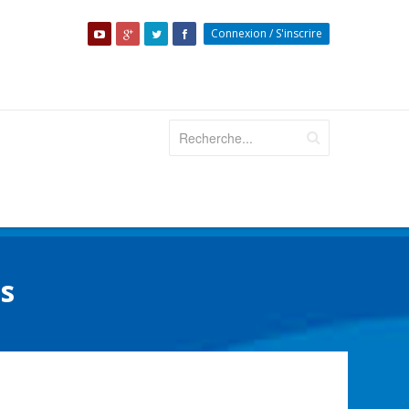
Connexion
/
S'inscrire
is