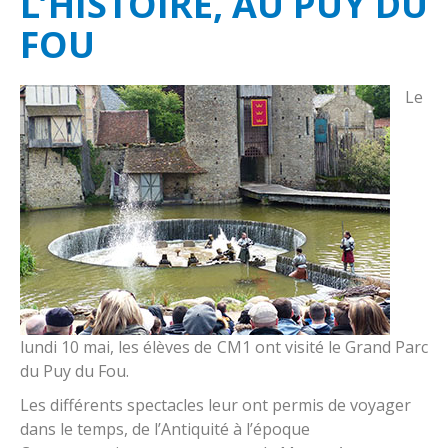
L’HISTOIRE, AU PUY DU
Le restaurant
Proposition de la foi
A savoir
FOU
les associations
Fraternité
Horaires de classe
Contact
Réglement intérieur
Le
Accueil périscolaire
Nous situer
Contribution des familles
Services extérieurs enfance et parentalité
Inscriptions
lundi 10 mai, les élèves de CM1 ont visité le Grand Parc
du Puy du Fou.
Les différents spectacles leur ont permis de voyager
dans le temps, de l’Antiquité à l’époque