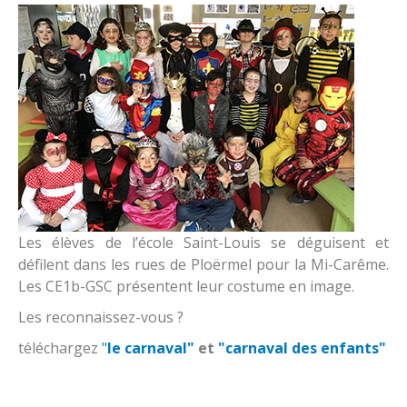
Le restaurant
Proposition de la foi
A savoir
les associations
Fraternité
Horaires de classe
Contact
Réglement intérieur
Accueil périscolaire
Nous situer
Contribution des familles
Services extérieurs enfance et parentalité
Inscriptions
Les élèves de l’école Saint-Louis se déguisent et
défilent dans les rues de Ploërmel pour la Mi-Carême.
Les CE1b-GSC présentent leur costume en image.
Les reconnaissez-vous ?
téléchargez
"
le carnaval"
et
"carnaval des enfants"