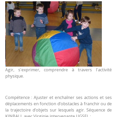
Le restaurant
Proposition de la foi
A savoir
les associations
Fraternité
Horaires de classe
Contact
Réglement intérieur
Accueil périscolaire
Nous situer
Contribution des familles
Services extérieurs enfance et parentalité
Inscriptions
Agir, s'exprimer, comprendre à travers l'activité
physique.
Compétence : Ajuster et enchaîner ses actions et ses
déplacements en fonction d’obstacles à franchir ou de
la trajectoire d’objets sur lesquels agir. Séquence de
KINBALL avec Virginie intervenante UGSEL :