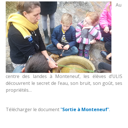
Le restaurant
Proposition de la foi
A savoir
Au
les associations
Fraternité
Horaires de classe
Contact
Réglement intérieur
Accueil périscolaire
Nous situer
Contribution des familles
Services extérieurs enfance et parentalité
Inscriptions
centre des landes à Monteneuf, les élèves d’ULIS
découvrent le secret de l’eau, son bruit, son goût, ses
propriétés…
Télécharger le document
"
Sortie à Monteneuf
".