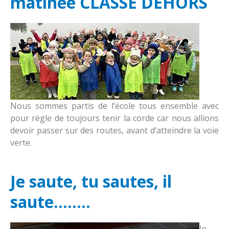
matinée CLASSE DEHORS
Le restaurant
Proposition de la foi
A savoir
les associations
Fraternité
Horaires de classe
Contact
Réglement intérieur
Accueil périscolaire
Nous situer
Contribution des familles
Nous sommes partis de l’école tous ensemble avec
Services extérieurs enfance et parentalité
pour règle de toujours tenir la corde car nous allions
Inscriptions
devoir passer sur des routes, avant d’atteindre la voie
verte.
Je saute, tu sautes, il
saute........
Je