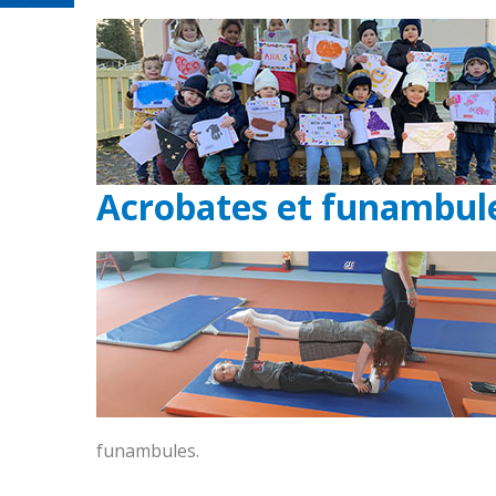
Acrobates et funambules
funambules.