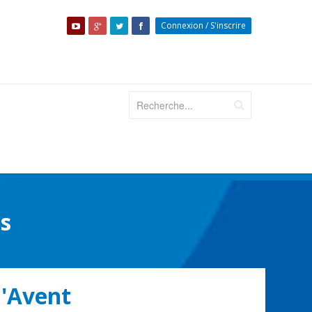
Connexion
/
S'inscrire
is
l'Avent