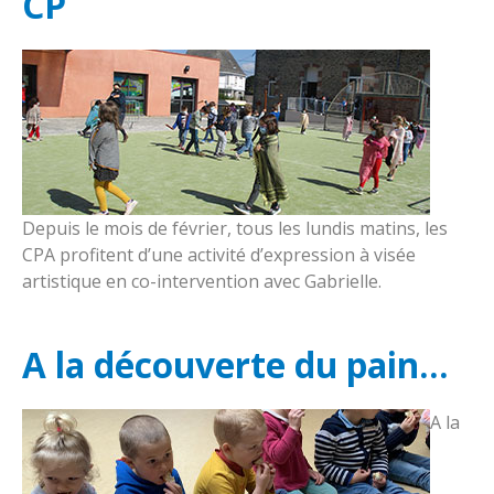
CP
Le restaurant
Proposition de la foi
A savoir
les associations
Fraternité
Horaires de classe
Contact
Réglement intérieur
Accueil périscolaire
Nous situer
Contribution des familles
Depuis le mois de février, tous les lundis matins, les
Services extérieurs enfance et parentalité
CPA profitent d’une activité d’expression à visée
Inscriptions
artistique en co-intervention avec Gabrielle.
A la découverte du pain...
A la